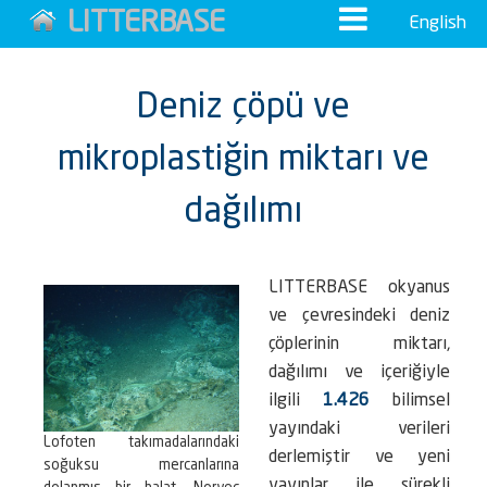
LITTERBASE
English
Deniz çöpü ve
mikroplastiğin miktarı ve
dağılımı
LITTERBASE okyanus
ve çevresindeki deniz
çöplerinin miktarı,
dağılımı ve içeriğiyle
ilgili
1.426
bilimsel
yayındaki verileri
Lofoten takımadalarındaki
derlemiştir ve yeni
soğuksu mercanlarına
yayınlar ile sürekli