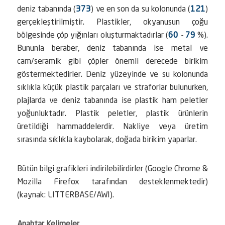
deniz tabanında (
373
) ve en son da su kolonunda (
121
)
gerçekleştirilmiştir. Plastikler, okyanusun çoğu
bölgesinde çöp yığınları oluşturmaktadırlar (
60
-
79
%).
Bununla beraber, deniz tabanında ise metal ve
cam/seramik gibi çöpler önemli derecede birikim
göstermektedirler. Deniz yüzeyinde ve su kolonunda
sıklıkla küçük plastik parçaları ve straforlar bulunurken,
plajlarda ve deniz tabanında ise plastik ham peletler
yoğunluktadır. Plastik peletler, plastik ürünlerin
üretildiği hammaddelerdir. Nakliye veya üretim
sırasında sıklıkla kaybolarak, doğada birikim yaparlar.
Bütün bilgi grafikleri indirilebilirdirler (Google Chrome &
Mozilla Firefox tarafından desteklenmektedir)
(kaynak: LITTERBASE/AWI).
Anahtar Kelimeler