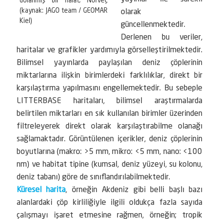
dolanmış bir halat, Norveç
(kaynak: JAGO team / GEOMAR
olarak
Kiel)
güncellenmektedir.
Derlenen bu veriler,
haritalar ve grafikler yardımıyla görselleştirilmektedir.
Bilimsel yayınlarda paylaşılan deniz çöplerinin
miktarlarına ilişkin birimlerdeki farklılıklar, direkt bir
karşılaştırma yapılmasını engellemektedir. Bu sebeple
LITTERBASE haritaları, bilimsel araştırmalarda
belirtilen miktarları en sık kullanılan birimler üzerinden
filtreleyerek direkt olarak karşılaştırabilme olanağı
sağlamaktadır. Görüntülenen içerikler, deniz çöplerinin
boyutlarına (makro: >5 mm, mikro: <5 mm, nano: <100
nm) ve habitat tipine (kumsal, deniz yüzeyi, su kolonu,
deniz tabanı) göre de sınıflandırılabilmektedir.
Küresel harita
, örneğin Akdeniz gibi belli başlı bazı
alanlardaki çöp kirliliğiyle ilgili oldukça fazla sayıda
çalışmayı işaret etmesine rağmen, örneğin; tropik